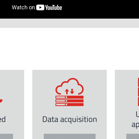
ed
Data acquisition
ap