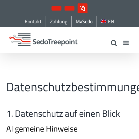
Zum
YouTube
LinkedIn
IndustryArena
Inhalt
Kontakt
Zahlung
MySedo
EN
springen
Datenschutzbestimmung
1. Datenschutz auf einen Blick
Allgemeine Hinweise