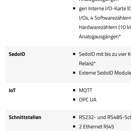
gen Interne I/O-Karte I
I/Os, 4 Softwarezählern
Hardwarezählern (10 kH
Analogausgängen*
SedoIO
SedoIO mit bis zu vier K
Relais)*
Externe SedoIO Modul
IoT
MQTT
OPC UA
Schnittstellen
RS232- und RS485-Schn
2 Ethernet RJ45