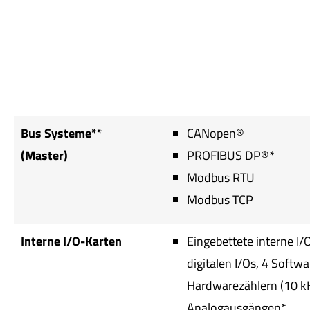
Bus Systeme**
CANopen®
(Master)
PROFIBUS DP®*
Modbus RTU
Modbus TCP
Interne I/O-Karten
Eingebettete interne I/
digitalen I/Os, 4 Softwa
Hardwarezählern (10 kH
Analogausgängen*