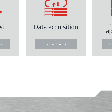
ed
Data acquisition
ap
hr
Erfahren Sie mehr
E