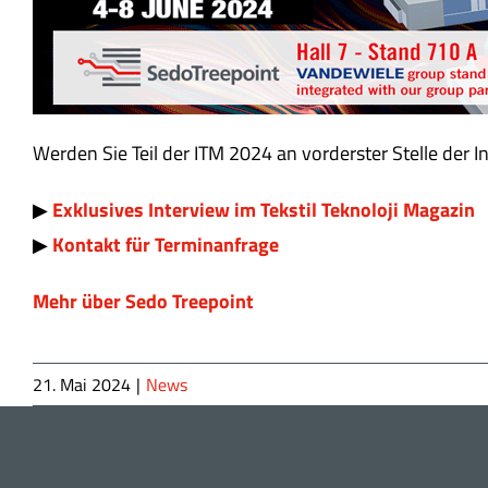
Werden Sie Teil der ITM 2024 an vorderster Stelle der 
▶
Exklusives Interview im Tekstil Teknoloji Magazin
▶
Kontakt für Terminanfrage
Mehr über Sedo Treepoint
21. Mai 2024
|
News