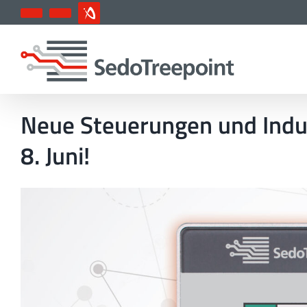
Zum
YouTube
LinkedIn
IndustryArena
Inhalt
springen
Neue Steuerungen und Indus
8. Juni!
Zeige
grösseres
Bild