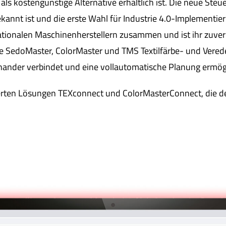
als kostengünstige Alternative erhältlich ist. Die neue St
bekannt ist und die erste Wahl für Industrie 4.0-Implement
rnationalen Maschinenherstellern zusammen und ist ihr zuv
e SedoMaster, ColorMaster und TMS Textilfärbe- und Verede
nder verbindet und eine vollautomatische Planung ermögl
ten Lösungen TEXconnect und ColorMasterConnect, die den